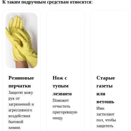
К таким подручным средствам относятся
:
Резиновые
Нож с
Старые
перчатки
тупым
газеты
Защитят кожу
лезвием
или
рук от
Поможет
ветошь
загрязнений и
отчистить
Ими
агрессивного
пригоревшую
застилают
воздействия
пищу.
пол, чтобы
бытовой
защитить
химии.