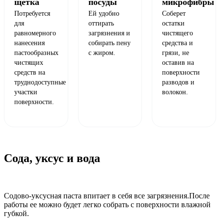
щетка
посуды
микрофибры
Потребуется
Ей удобно
Соберет
для
оттирать
остатки
равномерного
загрязнения и
чистящего
нанесения
собирать пену
средства и
пастообразных
с жиром.
грязи, не
чистящих
оставив на
средств на
поверхности
труднодоступные
разводов и
участки
волокон.
поверхности.
Сода, уксус и вода
Содово-уксусная паста впитает в себя все загрязнения.
После
работы ее можно будет легко собрать с поверхности влажной
губкой.