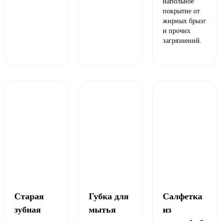
напольное
покрытие от
жирных брызг
и прочих
загрязнений.
Старая
Губка для
Салфетка
зубная
мытья
из